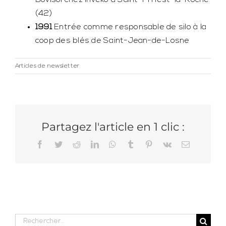
Bovisol chez Inveko à Saint-Prriest-la-Roche
(42)
1991
Entrée comme responsable de silo à la
coop des blés de Saint-Jean-de-Losne
Articles de newsletter
Partagez l'article en 1 clic :
Facebook
Twitter
Reddit
LinkedIn
WhatsApp
Tumblr
Pinterest
Vk
Email
Rechercher: