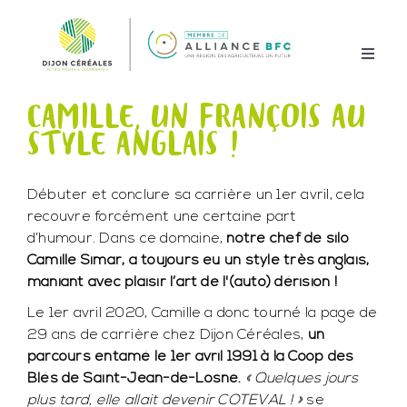
Passer
au
contenu
Toggle
Naviga
CAMILLE, UN FRANÇOIS AU
Notre groupe coopératif
STYLE ANGLAIS !
3 grands pôles métier
Débuter et conclure sa carrière un 1er avril, cela
Innover ensemble !
recouvre forcément une certaine part
Nous Autrement
d’humour. Dans ce domaine,
notre chef de silo
Camille Simar, a toujours eu un style très anglais,
Rejoignez Dijon Céréales
maniant avec plaisir l’art de l'(auto) dérision !
Le 1er avril 2020, Camille a donc tourné la page de
29 ans de carrière chez Dijon Céréales,
un
parcours entamé le 1er avril 1991 à la Coop des
Blés de Saint-Jean-de-Losne.
« Quelques jours
plus tard, elle allait devenir COTEVAL ! »
se