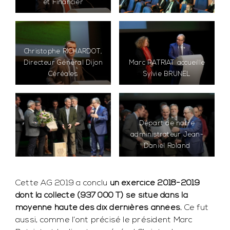
et Financier
Christophe RICHARDOT,
Directeur Général Dijon
Marc PATRIAT accueille
Céréales
Sylvie BRUNEL
Départ de notre
administrateur Jean-
Daniel Roland
Cette AG 2019 a conclu
un exercice 2018-2019
dont la collecte (937 000 T) se situe dans la
moyenne haute des dix dernières années.
Ce fut
aussi, comme l’ont précisé le président Marc