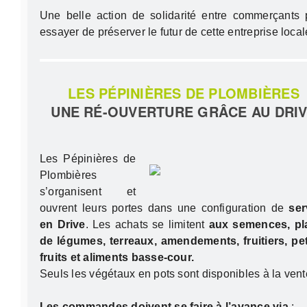
Une belle action de solidarité entre commerçants 
essayer de préserver le futur de cette entreprise local
LES PÉPINIÈRES DE PLOMBIÈRES
UNE
RÉ
-OUVERTURE GRÂCE AU DRI
Les Pépinières de
Plombières
s’organisent et
ouvrent leurs portes dans une configuration de
ser
en Drive
. Les achats se limitent
aux semences, pl
de légumes, terreaux, amendements, fruitiers, pet
fruits et aliments basse-cour.
Seuls les végétaux en pots sont disponibles à la vent
Les commandes doivent se faire à l’avance via
: